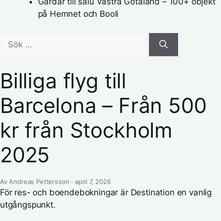
Gårdar till salu Västra Götaland – 100+ objekt
på Hemnet och Booli
Sök
efter:
Billiga flyg till
Barcelona – Från 500
kr från Stockholm
2025
Av Andreas Pettersson · april 7, 2026
För res- och boendebokningar är
Destination
en vanlig
utgångspunkt.