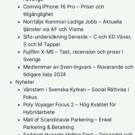
Comviq iPhone 16 Pro – Priser och
tillgänglighet
Norrtälje Kommun Lediga Jobb – Aktuella
tjänster via AF och Visma
Sifo-undersökning Senaste – C och KD Växer,
S och M Tappar
Fujifilm X-M5 – Test, recension och priser i
Sverige
Medlemmar av Sven-Ingvars – Nuvarande och
tidigare lista 2024
Nyheter
Vänstern i Svenska Kyrkan – Social Rättvisa i
Fokus
Poly Voyager Focus 2 – Hög Kvalitet för
Hybridarbete
Mall of Scandinavia Parkering – Enkel
Parkering & Betalning
Saddam Hussein Hiding Spot – Gripandet och