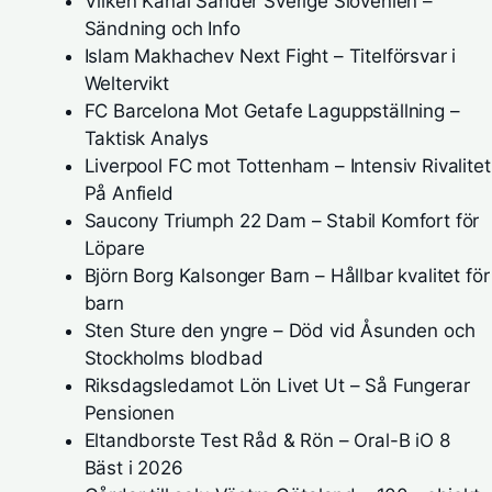
Vilken Kanal Sänder Sverige Slovenien –
Sändning och Info
Islam Makhachev Next Fight – Titelförsvar i
Weltervikt
FC Barcelona Mot Getafe Laguppställning –
Taktisk Analys
Liverpool FC mot Tottenham – Intensiv Rivalitet
På Anfield
Saucony Triumph 22 Dam – Stabil Komfort för
Löpare
Björn Borg Kalsonger Barn – Hållbar kvalitet för
barn
Sten Sture den yngre – Död vid Åsunden och
Stockholms blodbad
Riksdagsledamot Lön Livet Ut – Så Fungerar
Pensionen
Eltandborste Test Råd & Rön – Oral-B iO 8
Bäst i 2026