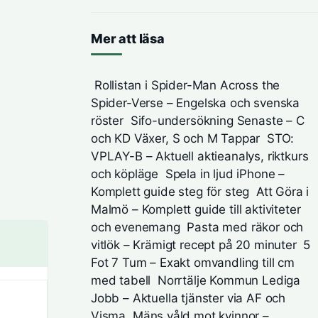
Mer att läsa
Rollistan i Spider-Man Across the
Spider-Verse – Engelska och svenska
röster
Sifo-undersökning Senaste – C
och KD Växer, S och M Tappar
STO:
VPLAY-B – Aktuell aktieanalys, riktkurs
och köpläge
Spela in ljud iPhone –
Komplett guide steg för steg
Att Göra i
Malmö – Komplett guide till aktiviteter
och evenemang
Pasta med räkor och
vitlök – Krämigt recept på 20 minuter
5
Fot 7 Tum – Exakt omvandling till cm
med tabell
Norrtälje Kommun Lediga
Jobb – Aktuella tjänster via AF och
Visma
Mäns våld mot kvinnor –