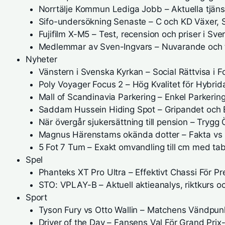
Norrtälje Kommun Lediga Jobb – Aktuella tjäns
Sifo-undersökning Senaste – C och KD Växer, 
Fujifilm X-M5 – Test, recension och priser i Sve
Medlemmar av Sven-Ingvars – Nuvarande och ti
Nyheter
Vänstern i Svenska Kyrkan – Social Rättvisa i F
Poly Voyager Focus 2 – Hög Kvalitet för Hybrid
Mall of Scandinavia Parkering – Enkel Parkerin
Saddam Hussein Hiding Spot – Gripandet och 
När övergår sjukersättning till pension – Trygg
Magnus Härenstams okända dotter – Fakta vs
5 Fot 7 Tum – Exakt omvandling till cm med tab
Spel
Phanteks XT Pro Ultra – Effektivt Chassi För P
STO: VPLAY-B – Aktuell aktieanalys, riktkurs o
Sport
Tyson Fury vs Otto Wallin – Matchens Vändpun
Driver of the Day – Fansens Val För Grand Prix-