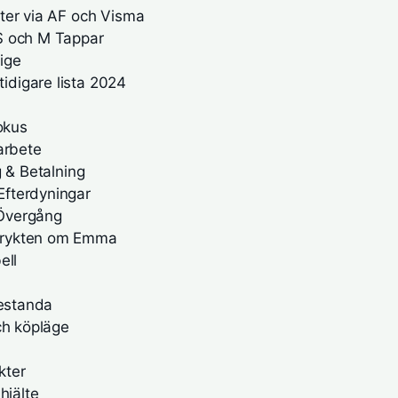
ter via AF och Visma
S och M Tappar
rige
digare lista 2024
okus
arbete
g & Betalning
Efterdyningar
 Övergång
 rykten om Emma
ell
restanda
ch köpläge
kter
hjälte