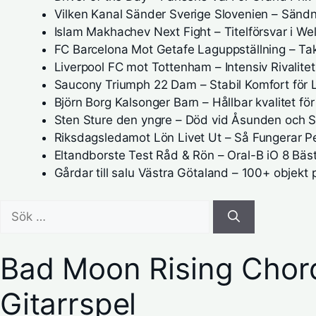
Vilken Kanal Sänder Sverige Slovenien – Sändn
Islam Makhachev Next Fight – Titelförsvar i Wel
FC Barcelona Mot Getafe Laguppställning – Tak
Liverpool FC mot Tottenham – Intensiv Rivalitet
Saucony Triumph 22 Dam – Stabil Komfort för 
Björn Borg Kalsonger Barn – Hållbar kvalitet för
Sten Sture den yngre – Död vid Åsunden och 
Riksdagsledamot Lön Livet Ut – Så Fungerar P
Eltandborste Test Råd & Rön – Oral-B iO 8 Bäst
Gårdar till salu Västra Götaland – 100+ objekt
Sök
efter:
Bad Moon Rising Chord
Gitarrspel