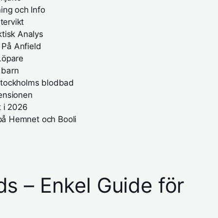
ing och Info
tervikt
tisk Analys
 På Anfield
Löpare
 barn
Stockholms blodbad
ensionen
 i 2026
 på Hemnet och Booli
s – Enkel Guide för