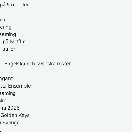
 på 5 minuter
ion
ering
reaming
 på Netflix
trailer
 – Engelska och svenska röster
amgång
Äkta Ensemble
reaming
olm
hema 2026
r Golden Keys
i Sverige
t