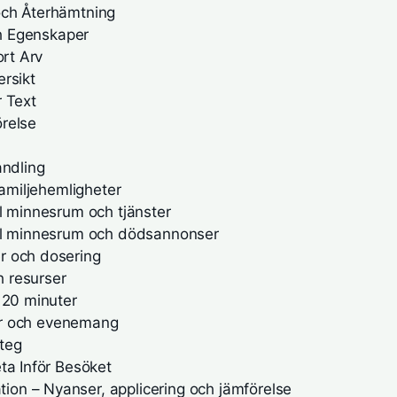
och Återhämtning
ch Egenskaper
ort Arv
rsikt
r Text
relse
andling
familjehemligheter
l minnesrum och tjänster
ill minnesrum och dödsannonser
r och dosering
h resurser
 20 minuter
ter och evenemang
steg
ta Inför Besöket
on – Nyanser, applicering och jämförelse