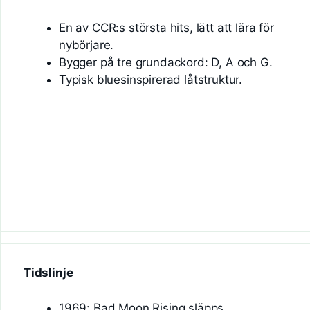
En av CCR:s största hits, lätt att lära för
nybörjare.
Bygger på tre grundackord: D, A och G.
Typisk bluesinspirerad låtstruktur.
Tidslinje
1969: Bad Moon Rising släpps.