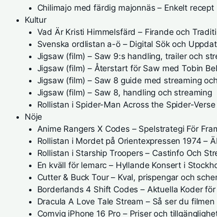
Chilimajo med färdig majonnäs – Enkelt recept
Kultur
Vad Är Kristi Himmelsfärd – Firande och Tradit
Svenska ordlistan a-ö – Digital Sök och Uppdat
Jigsaw (film) – Saw 9:s handling, trailer och st
Jigsaw (film) – Återstart för Saw med Tobin Bell
Jigsaw (film) – Saw 8 guide med streaming och 
Jigsaw (film) – Saw 8, handling och streaming
Rollistan i Spider-Man Across the Spider-Verse
Nöje
Anime Rangers X Codes – Spelstrategi För Fr
Rollistan i Mordet på Orientexpressen 1974 – 
Rollistan i Starship Troopers – Castinfo Och St
En kväll för lemarc – Hyllande Konsert i Stockh
Cutter & Buck Tour – Kval, prispengar och sc
Borderlands 4 Shift Codes – Aktuella Koder fö
Dracula A Love Tale Stream – Så ser du filmen 
Comviq iPhone 16 Pro – Priser och tillgänglighe