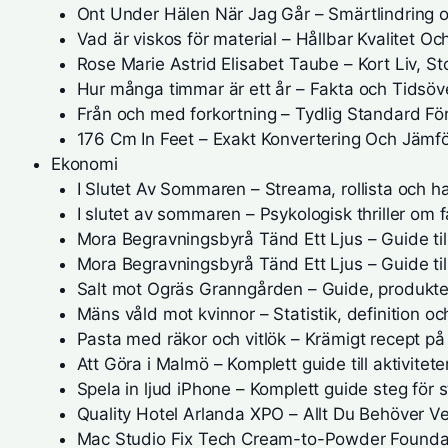
Ont Under Hälen När Jag Går – Smärtlindring 
Vad är viskos för material – Hållbar Kvalitet O
Rose Marie Astrid Elisabet Taube – Kort Liv, St
Hur många timmar är ett år – Fakta och Tidsöve
Från och med forkortning – Tydlig Standard Fö
176 Cm In Feet – Exakt Konvertering Och Jämfö
Ekonomi
I Slutet Av Sommaren – Streama, rollista och h
I slutet av sommaren – Psykologisk thriller om 
Mora Begravningsbyrå Tänd Ett Ljus – Guide til
Mora Begravningsbyrå Tänd Ett Ljus – Guide t
Salt mot Ogräs Granngården – Guide, produkte
Mäns våld mot kvinnor – Statistik, definition oc
Pasta med räkor och vitlök – Krämigt recept på
Att Göra i Malmö – Komplett guide till aktivite
Spela in ljud iPhone – Komplett guide steg för 
Quality Hotel Arlanda XPO – Allt Du Behöver Ve
Mac Studio Fix Tech Cream-to-Powder Foundati