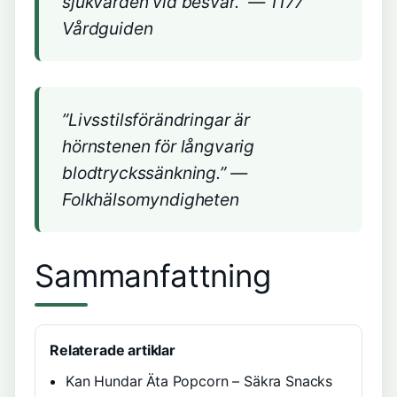
sjukvården vid besvär.” —
1177
Vårdguiden
”Livsstilsförändringar är
hörnstenen för långvarig
blodtryckssänkning.” —
Folkhälsomyndigheten
Sammanfattning
Relaterade artiklar
Kan Hundar Äta Popcorn – Säkra Snacks