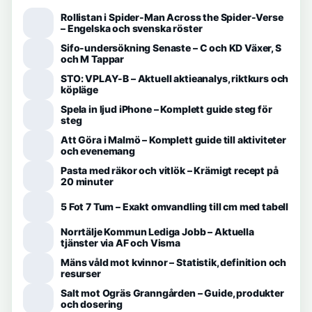
Rollistan i Spider-Man Across the Spider-Verse
– Engelska och svenska röster
Sifo-undersökning Senaste – C och KD Växer, S
och M Tappar
STO: VPLAY-B – Aktuell aktieanalys, riktkurs och
köpläge
Spela in ljud iPhone – Komplett guide steg för
steg
Att Göra i Malmö – Komplett guide till aktiviteter
och evenemang
Pasta med räkor och vitlök – Krämigt recept på
20 minuter
5 Fot 7 Tum – Exakt omvandling till cm med tabell
Norrtälje Kommun Lediga Jobb – Aktuella
tjänster via AF och Visma
Mäns våld mot kvinnor – Statistik, definition och
resurser
Salt mot Ogräs Granngården – Guide, produkter
och dosering