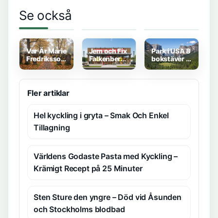
Rollistan I
Whiskey on
Gårdar till
Se också
Johan Falk
the Rocks –
salu Västra
Kodnamn
Svensk Satir
Götaland –
Lisa – Stark
och Kalla
100+ objekt
Kriminaldrama
Krig
på Hemnet
och Booli
Var Är Marie
Jem och Fix
Park i USA 8
Fredriksson
Falkenberg
bokstäver –
Begravd –
–
Yosemite
Svar Och
Prisgaranti
svar och
Insikter
och Enkel
fakta
Service
Fler artiklar
Hel kyckling i gryta – Smak Och Enkel
Tillagning
Världens Godaste Pasta med Kyckling –
Krämigt Recept på 25 Minuter
Sten Sture den yngre – Död vid Åsunden
och Stockholms blodbad