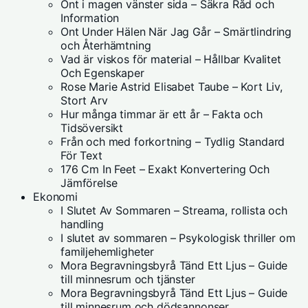
Ont i magen vänster sida – Säkra Råd och
Information
Ont Under Hälen När Jag Går – Smärtlindring
och Återhämtning
Vad är viskos för material – Hållbar Kvalitet
Och Egenskaper
Rose Marie Astrid Elisabet Taube – Kort Liv,
Stort Arv
Hur många timmar är ett år – Fakta och
Tidsöversikt
Från och med forkortning – Tydlig Standard
För Text
176 Cm In Feet – Exakt Konvertering Och
Jämförelse
Ekonomi
I Slutet Av Sommaren – Streama, rollista och
handling
I slutet av sommaren – Psykologisk thriller om
familjehemligheter
Mora Begravningsbyrå Tänd Ett Ljus – Guide
till minnesrum och tjänster
Mora Begravningsbyrå Tänd Ett Ljus – Guide
till minnesrum och dödsannonser