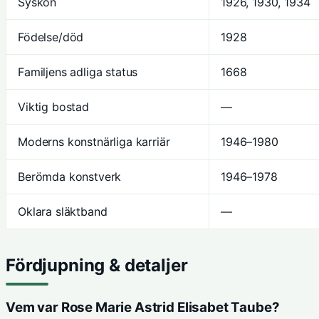
Syskon
1926, 1930, 1934
Födelse/död
1928
Familjens adliga status
1668
Viktig bostad
—
Moderns konstnärliga karriär
1946–1980
Berömda konstverk
1946–1978
Oklara släktband
—
Fördjupning & detaljer
Vem var Rose Marie Astrid Elisabet Taube?