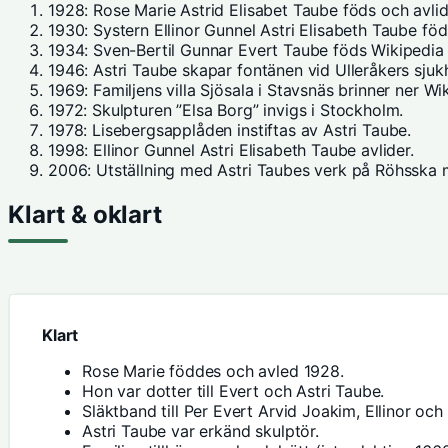
1928
: Rose Marie Astrid Elisabet Taube föds och avl
1930
: Systern Ellinor Gunnel Astri Elisabeth Taube föd
1934
: Sven-Bertil Gunnar Evert Taube föds
Wikipedia
1946
: Astri Taube skapar fontänen vid Ulleråkers sjuk
1969
: Familjens villa Sjösala i Stavsnäs brinner ner
Wi
1972
: Skulpturen ”Elsa Borg” invigs i Stockholm.
1978
: Lisebergsapplåden instiftas av Astri Taube.
1998
: Ellinor Gunnel Astri Elisabeth Taube avlider.
2006
: Utställning med Astri Taubes verk på Röhsska 
Klart & oklart
Klart
Rose Marie föddes och avled 1928.
Hon var dotter till Evert och Astri Taube.
Släktband till Per Evert Arvid Joakim, Ellinor och 
Astri Taube var erkänd skulptör.