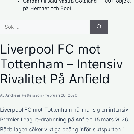
Gårdar till salu Västra Götaland – 100+ objekt
på Hemnet och Booli
Sök
efter:
Liverpool FC mot
Tottenham – Intensiv
Rivalitet På Anfield
Av Andreas Pettersson · februari 28, 2026
Liverpool FC mot Tottenham närmar sig en intensiv
Premier League-drabbning på Anfield 15 mars 2026.
Båda lagen söker viktiga poäng inför slutspurten i