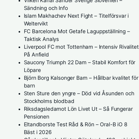
Vilken Kanal Sänder Sverige Slovenien –
Sändning och Info
Islam Makhachev Next Fight – Titelförsvar i
Weltervikt
FC Barcelona Mot Getafe Laguppställning –
Taktisk Analys
Liverpool FC mot Tottenham – Intensiv Rivalitet
På Anfield
Saucony Triumph 22 Dam – Stabil Komfort för
Löpare
Björn Borg Kalsonger Barn – Hållbar kvalitet för
barn
Sten Sture den yngre – Död vid Åsunden och
Stockholms blodbad
Riksdagsledamot Lön Livet Ut – Så Fungerar
Pensionen
Eltandborste Test Råd & Rön – Oral-B iO 8
Bäst i 2026