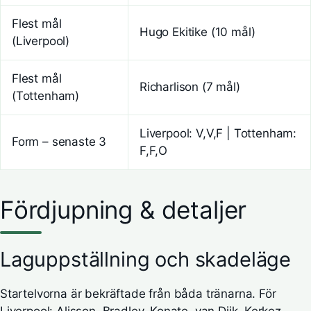
Flest mål
Hugo Ekitike (10 mål)
(Liverpool)
Flest mål
Richarlison (7 mål)
(Tottenham)
Liverpool: V,V,F | Tottenham:
Form – senaste 3
F,F,O
Fördjupning & detaljer
Laguppställning och skadeläge
Startelvorna är bekräftade från båda tränarna. För
Liverpool: Alisson, Bradley, Konate, van Dijk, Kerkez,