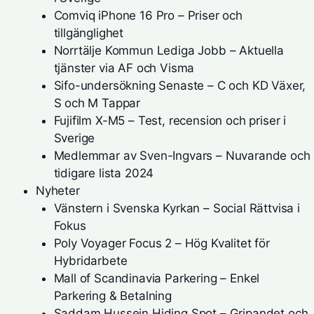
Comviq iPhone 16 Pro – Priser och
tillgänglighet
Norrtälje Kommun Lediga Jobb – Aktuella
tjänster via AF och Visma
Sifo-undersökning Senaste – C och KD Växer,
S och M Tappar
Fujifilm X-M5 – Test, recension och priser i
Sverige
Medlemmar av Sven-Ingvars – Nuvarande och
tidigare lista 2024
Nyheter
Vänstern i Svenska Kyrkan – Social Rättvisa i
Fokus
Poly Voyager Focus 2 – Hög Kvalitet för
Hybridarbete
Mall of Scandinavia Parkering – Enkel
Parkering & Betalning
Saddam Hussein Hiding Spot – Gripandet och