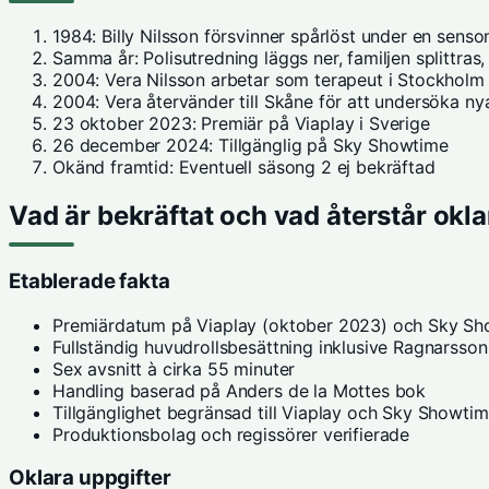
1984
: Billy Nilsson försvinner spårlöst under en senso
Samma år
: Polisutredning läggs ner, familjen splittr
2004
: Vera Nilsson arbetar som terapeut i Stockholm
2004
: Vera återvänder till Skåne för att undersöka n
23 oktober 2023
: Premiär på Viaplay i Sverige
26 december 2024
: Tillgänglig på Sky Showtime
Okänd framtid
: Eventuell säsong 2 ej bekräftad
Vad är bekräftat och vad återstår okla
Etablerade fakta
Premiärdatum på Viaplay (oktober 2023) och Sky S
Fullständig huvudrollsbesättning inklusive Ragnarsso
Sex avsnitt à cirka 55 minuter
Handling baserad på Anders de la Mottes bok
Tillgänglighet begränsad till Viaplay och Sky Showti
Produktionsbolag och regissörer verifierade
Oklara uppgifter