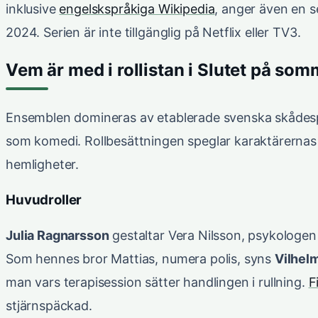
inklusive
engelskspråkiga Wikipedia
, anger även en 
2024. Serien är inte tillgänglig på Netflix eller TV3.
Vem är med i rollistan i Slutet på so
Ensemblen domineras av etablerade svenska skådesp
som komedi. Rollbesättningen speglar karaktärernas 
hemligheter.
Huvudroller
Julia Ragnarsson
gestaltar Vera Nilsson, psykologe
Som hennes bror Mattias, numera polis, syns
Vilhel
man vars terapisession sätter handlingen i rullning.
F
stjärnspäckad.