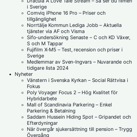
Dracula A Love Tale Stream – Så ser du filmen
i Sverige
Comviq iPhone 16 Pro – Priser och
tillgänglighet
Norrtälje Kommun Lediga Jobb – Aktuella
tjänster via AF och Visma
Sifo-undersökning Senaste – C och KD Växer,
S och M Tappar
Fujifilm X-M5 – Test, recension och priser i
Sverige
Medlemmar av Sven-Ingvars – Nuvarande och
tidigare lista 2024
Nyheter
Vänstern i Svenska Kyrkan – Social Rättvisa i
Fokus
Poly Voyager Focus 2 – Hög Kvalitet för
Hybridarbete
Mall of Scandinavia Parkering – Enkel
Parkering & Betalning
Saddam Hussein Hiding Spot – Gripandet och
Efterdyningar
När övergår sjukersättning till pension – Trygg
Övergång