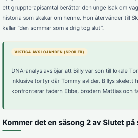
ett gruppterapisamtal berättar den unge Isak om va
historia som skakar om henne. Hon återvänder till S
kallar ”den sommar som aldrig tog slut”.
VIKTIGA AVSLÖJANDEN (SPOILER)
DNA-analys avslöjar att Billy var son till lokale
inklusive tortyr där Tommy avlider. Billys skelett
konfronterar fadern Ebbe, brodern Mattias och 
Kommer det en säsong 2 av Slutet p