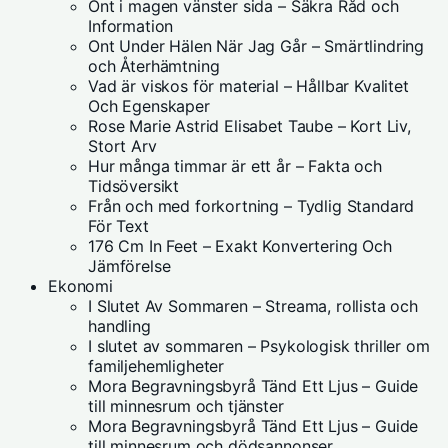
Ont i magen vänster sida – Säkra Råd och
Information
Ont Under Hälen När Jag Går – Smärtlindring
och Återhämtning
Vad är viskos för material – Hållbar Kvalitet
Och Egenskaper
Rose Marie Astrid Elisabet Taube – Kort Liv,
Stort Arv
Hur många timmar är ett år – Fakta och
Tidsöversikt
Från och med forkortning – Tydlig Standard
För Text
176 Cm In Feet – Exakt Konvertering Och
Jämförelse
Ekonomi
I Slutet Av Sommaren – Streama, rollista och
handling
I slutet av sommaren – Psykologisk thriller om
familjehemligheter
Mora Begravningsbyrå Tänd Ett Ljus – Guide
till minnesrum och tjänster
Mora Begravningsbyrå Tänd Ett Ljus – Guide
till minnesrum och dödsannonser