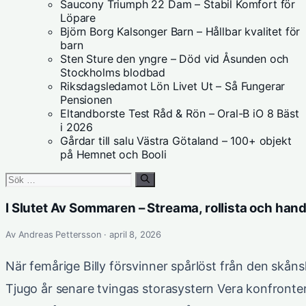
Saucony Triumph 22 Dam – Stabil Komfort för
Löpare
Björn Borg Kalsonger Barn – Hållbar kvalitet för
barn
Sten Sture den yngre – Död vid Åsunden och
Stockholms blodbad
Riksdagsledamot Lön Livet Ut – Så Fungerar
Pensionen
Eltandborste Test Råd & Rön – Oral-B iO 8 Bäst
i 2026
Gårdar till salu Västra Götaland – 100+ objekt
på Hemnet och Booli
Sök
efter:
I Slutet Av Sommaren – Streama, rollista och hand
Av Andreas Pettersson · april 8, 2026
När femårige Billy försvinner spårlöst från den skån
Tjugo år senare tvingas storasystern Vera konfrontera