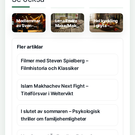
alla i dolly
Triumph 22
håller
style –
Dam – Stabil
matlåda i
Medlemmar
Komfort för
kylen –
och Färger
Löpare
Praktiska
Förvaringstips
Medlemmar
Lena Endre
Hel kyckling
av Sven-
Make/Maka
i gryta –
Ingvars –
– Äkta
Smak Och
Nuvarande
Livsöversikt
Enkel
och tidigare
Och Fakta
Tillagning
lista 2024
Fler artiklar
Filmer med Steven Spielberg –
Filmhistoria och Klassiker
Islam Makhachev Next Fight –
Titelförsvar i Weltervikt
I slutet av sommaren – Psykologisk
thriller om familjehemligheter