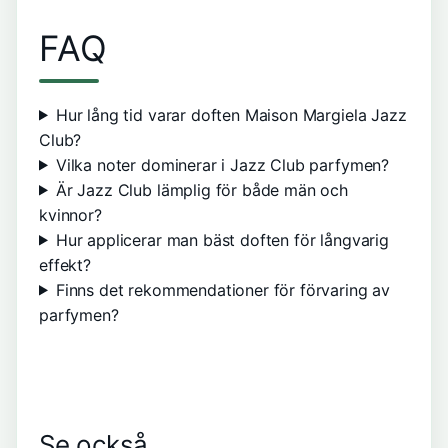
FAQ
Hur lång tid varar doften Maison Margiela Jazz
Club?
Vilka noter dominerar i Jazz Club parfymen?
Är Jazz Club lämplig för både män och
kvinnor?
Hur applicerar man bäst doften för långvarig
effekt?
Finns det rekommendationer för förvaring av
parfymen?
Vad heter
Saucony
Hur länge
Se också