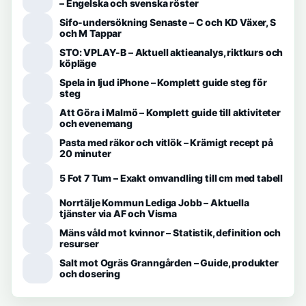
– Engelska och svenska röster
Sifo-undersökning Senaste – C och KD Växer, S
och M Tappar
STO: VPLAY-B – Aktuell aktieanalys, riktkurs och
köpläge
Spela in ljud iPhone – Komplett guide steg för
steg
Att Göra i Malmö – Komplett guide till aktiviteter
och evenemang
Pasta med räkor och vitlök – Krämigt recept på
20 minuter
5 Fot 7 Tum – Exakt omvandling till cm med tabell
Norrtälje Kommun Lediga Jobb – Aktuella
tjänster via AF och Visma
Mäns våld mot kvinnor – Statistik, definition och
resurser
Salt mot Ogräs Granngården – Guide, produkter
och dosering