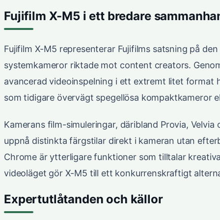
Fujifilm X-M5 i ett bredare sammanha
Fujifilm X-M5 representerar Fujifilms satsning på 
systemkameror riktade mot content creators. Genom
avancerad videoinspelning i ett extremt litet format 
som tidigare övervägt spegellösa kompaktkameror el
Kamerans film-simuleringar, däribland Provia, Velvia
uppnå distinkta färgstilar direkt i kameran utan efte
Chrome är ytterligare funktioner som tilltalar kreativa
videoläget gör X-M5 till ett konkurrenskraftigt alter
Expertutlåtanden och källor