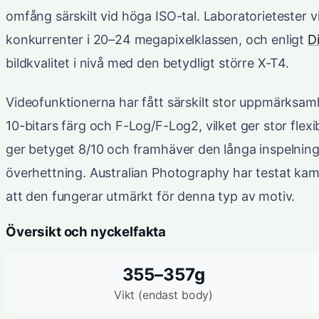
omfång särskilt vid höga ISO-tal. Laboratorietester v
konkurrenter i 20–24 megapixelklassen, och enligt
D
bildkvalitet i nivå med den betydligt större X-T4.
Videofunktionerna har fått särskilt stor uppmärksam
10-bitars färg och F-Log/F-Log2, vilket ger stor flex
ger betyget 8/10 och framhäver den långa inspelningst
överhettning. Australian Photography har testat ka
att den fungerar utmärkt för denna typ av motiv.
Översikt och nyckelfakta
355–357g
Vikt (endast body)