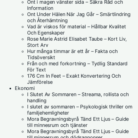
Ont i magen vänster sida – Säkra Råd och
Information
Ont Under Hälen När Jag Går – Smärtlindring
och Återhämtning
Vad är viskos för material – Hållbar Kvalitet
Och Egenskaper
Rose Marie Astrid Elisabet Taube – Kort Liv,
Stort Arv
Hur många timmar är ett år – Fakta och
Tidsöversikt
Från och med forkortning – Tydlig Standard
För Text
176 Cm In Feet – Exakt Konvertering Och
Jämförelse
Ekonomi
I Slutet Av Sommaren – Streama, rollista och
handling
I slutet av sommaren – Psykologisk thriller om
familjehemligheter
Mora Begravningsbyrå Tänd Ett Ljus – Guide
till minnesrum och tjänster
Mora Begravningsbyrå Tänd Ett Ljus – Guide
till minnesrum och dödsannonser