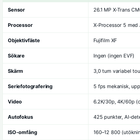
Sensor
26.1 MP X-Trans CM
Processor
X-Processor 5 med 
Objektivfäste
Fujifilm XF
Sökare
Ingen (ingen EVF)
Skärm
3,0 tum variabel to
Seriefotografering
5 fps mekanisk, upp 
Video
6.2K/30p, 4K/60p (
Autofokus
425 punkter, AI-det
ISO-omfång
160–12 800 (utökni