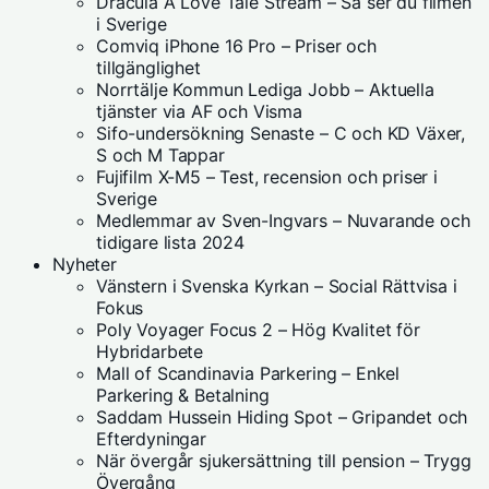
Dracula A Love Tale Stream – Så ser du filmen
i Sverige
Comviq iPhone 16 Pro – Priser och
tillgänglighet
Norrtälje Kommun Lediga Jobb – Aktuella
tjänster via AF och Visma
Sifo-undersökning Senaste – C och KD Växer,
S och M Tappar
Fujifilm X-M5 – Test, recension och priser i
Sverige
Medlemmar av Sven-Ingvars – Nuvarande och
tidigare lista 2024
Nyheter
Vänstern i Svenska Kyrkan – Social Rättvisa i
Fokus
Poly Voyager Focus 2 – Hög Kvalitet för
Hybridarbete
Mall of Scandinavia Parkering – Enkel
Parkering & Betalning
Saddam Hussein Hiding Spot – Gripandet och
Efterdyningar
När övergår sjukersättning till pension – Trygg
Övergång