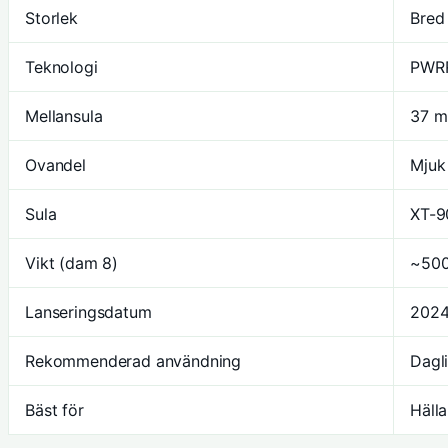
Storlek
Bred 
Teknologi
PWRR
Mellansula
37 m
Ovandel
Mjuk
Sula
XT-9
Vikt (dam 8)
~500
Lanseringsdatum
202
Rekommenderad användning
Dagli
Bäst för
Hälla