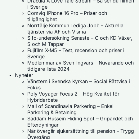
Dracula A Love Tale Stream – Så ser du filmen
i Sverige
Comviq iPhone 16 Pro – Priser och
tillgänglighet
Norrtälje Kommun Lediga Jobb – Aktuella
tjänster via AF och Visma
Sifo-undersökning Senaste – C och KD Växer,
S och M Tappar
Fujifilm X-M5 – Test, recension och priser i
Sverige
Medlemmar av Sven-Ingvars – Nuvarande och
tidigare lista 2024
Nyheter
Vänstern i Svenska Kyrkan – Social Rättvisa i
Fokus
Poly Voyager Focus 2 – Hög Kvalitet för
Hybridarbete
Mall of Scandinavia Parkering – Enkel
Parkering & Betalning
Saddam Hussein Hiding Spot – Gripandet och
Efterdyningar
När övergår sjukersättning till pension – Trygg
Övergång