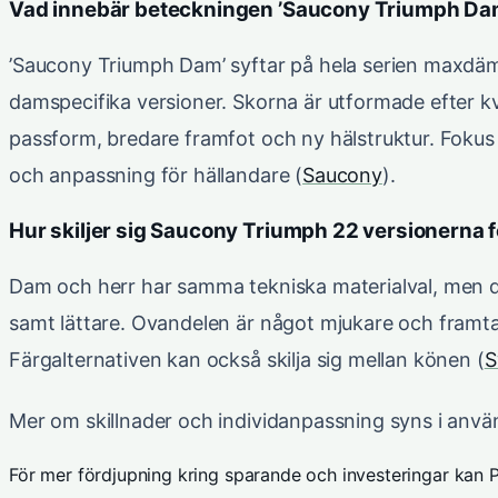
Vad innebär beteckningen ’Saucony Triumph Da
’Saucony Triumph Dam’ syftar på hela serien maxdä
damspecifika versioner. Skorna är utformade efter 
passform, bredare framfot och ny hälstruktur. Fokus
och anpassning för hällandare (
Saucony
).
Hur skiljer sig Saucony Triumph 22 versionerna 
Dam och herr har samma tekniska materialval, men d
samt lättare. Ovandelen är något mjukare och framta
Färgalternativen kan också skilja sig mellan könen (
S
Mer om skillnader och individanpassning syns i anvä
För mer fördjupning kring sparande och investeringar kan