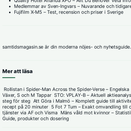
Quality Hotel Arlanda XPO – Allt Du Behöver Veta Inf
Medlemmar av Sven-Ingvars – Nuvarande och tidigare
Fujifilm X-M5 – Test, recension och priser i Sverige
samtidsmagasin.se är din moderna nöjes- och nyhetsguide.
Mer att läsa
Rollistan i Spider-Man Across the Spider-Verse – Engelska
Växer, S och M Tappar
STO: VPLAY-B – Aktuell aktieanalys
steg för steg
Att Göra i Malmö – Komplett guide till aktiv
recept på 20 minuter
5 Fot 7 Tum – Exakt omvandling till 
tjänster via AF och Visma
Mäns våld mot kvinnor – Statistik
Guide, produkter och dosering