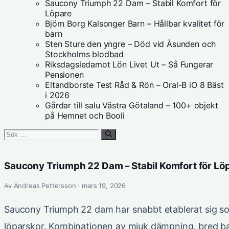
Saucony Triumph 22 Dam – Stabil Komfort för
Löpare
Björn Borg Kalsonger Barn – Hållbar kvalitet för
barn
Sten Sture den yngre – Död vid Åsunden och
Stockholms blodbad
Riksdagsledamot Lön Livet Ut – Så Fungerar
Pensionen
Eltandborste Test Råd & Rön – Oral-B iO 8 Bäst
i 2026
Gårdar till salu Västra Götaland – 100+ objekt
på Hemnet och Booli
Sök
efter:
Saucony Triumph 22 Dam – Stabil Komfort för Lö
Av Andreas Pettersson · mars 19, 2026
Saucony Triumph 22 dam har snabbt etablerat sig s
löparskor. Kombinationen av mjuk dämpning, bred b