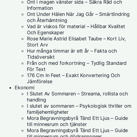
Ont i magen vänster sida – Säkra Råd och
Information
Ont Under Hälen När Jag Går – Smärtlindring
och Återhämtning
Vad är viskos för material – Hållbar Kvalitet
Och Egenskaper
Rose Marie Astrid Elisabet Taube – Kort Liv,
Stort Arv
Hur många timmar är ett år – Fakta och
Tidsöversikt
Från och med forkortning – Tydlig Standard
För Text
176 Cm In Feet – Exakt Konvertering Och
Jämförelse
Ekonomi
I Slutet Av Sommaren – Streama, rollista och
handling
I slutet av sommaren – Psykologisk thriller om
familjehemligheter
Mora Begravningsbyrå Tänd Ett Ljus – Guide
till minnesrum och tjänster
Mora Begravningsbyrå Tänd Ett Ljus – Guide
till minnesrum och dödsannonser