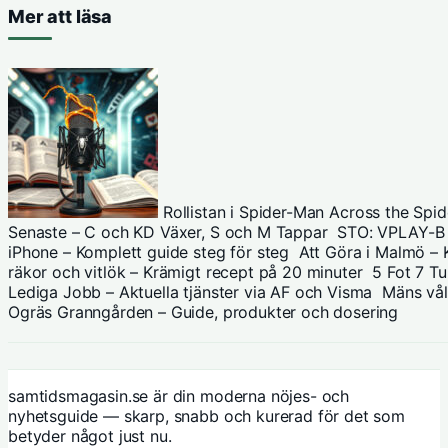
Mer att läsa
Rollistan i Spider-Man Across the Spi
Senaste – C och KD Växer, S och M Tappar
STO: VPLAY-B –
iPhone – Komplett guide steg för steg
Att Göra i Malmö – 
räkor och vitlök – Krämigt recept på 20 minuter
5 Fot 7 T
Lediga Jobb – Aktuella tjänster via AF och Visma
Mäns våld
Ogräs Granngården – Guide, produkter och dosering
samtidsmagasin.se är din moderna nöjes- och
nyhetsguide — skarp, snabb och kurerad för det som
betyder något just nu.