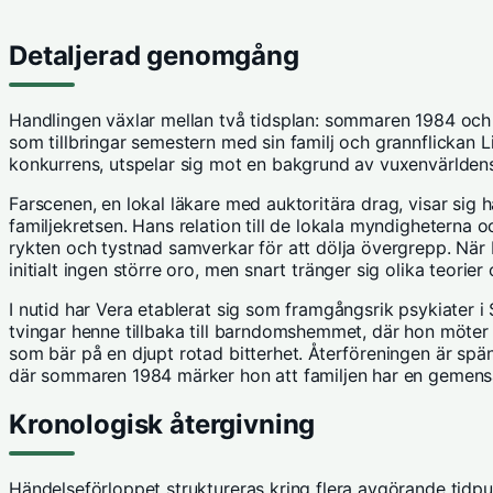
Detaljerad genomgång
Handlingen växlar mellan två tidsplan: sommaren 1984 och 
som tillbringar semestern med sin familj och grannflickan 
konkurrens, utspelar sig mot en bakgrund av vuxenvärldens
Farscenen, en lokal läkare med auktoritära drag, visar sig
familjekretsen. Hans relation till de lokala myndigheterna 
rykten och tystnad samverkar för att dölja övergrepp. När L
initialt ingen större oro, men snart tränger sig olika teori
I nutid har Vera etablerat sig som framgångsrik psykiater 
tvingar henne tillbaka till barndomshemmet, där hon möter s
som bär på en djupt rotad bitterhet. Återföreningen är spän
där sommaren 1984 märker hon att familjen har en gemens
Kronologisk återgivning
Händelseförloppet struktureras kring flera avgörande tidpun