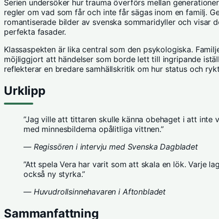
Serien undersöker hur trauma överförs mellan generationer
regler om vad som får och inte får sägas inom en familj.
romantiserade bilder av svenska sommaridyller
och visar d
perfekta fasader.
Klassaspekten är lika central som den psykologiska. Familj
möjliggjort att händelser som borde lett till ingripande ist
reflekterar en bredare samhällskritik om hur status och rykt
Urklipp
”Jag ville att tittaren skulle känna obehaget i att inte 
med minnesbilderna opålitliga vittnen.”
— Regissören i intervju med Svenska Dagbladet
”Att spela Vera har varit som att skala en lök. Varje 
också ny styrka.”
— Huvudrollsinnehavaren i Aftonbladet
Sammanfattning