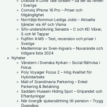
Dracula A Love Tale Stream – Så ser du filmen
i Sverige
Comviq iPhone 16 Pro – Priser och
tillgänglighet
Norrtälje Kommun Lediga Jobb – Aktuella
tjänster via AF och Visma
Sifo-undersökning Senaste – C och KD Växer,
S och M Tappar
Fujifilm X-M5 – Test, recension och priser i
Sverige
Medlemmar av Sven-Ingvars – Nuvarande och
tidigare lista 2024
Nyheter
Vänstern i Svenska Kyrkan – Social Rättvisa i
Fokus
Poly Voyager Focus 2 – Hög Kvalitet för
Hybridarbete
Mall of Scandinavia Parkering – Enkel
Parkering & Betalning
Saddam Hussein Hiding Spot – Gripandet och
Efterdyningar
När övergår sjukersättning till pension – Trygg
Övergång