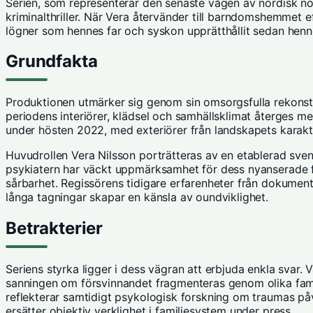
Serien, som representerar den senaste vågen av nordisk no
kriminalthriller. När Vera återvänder till barndomshemmet
lögner som hennes far och syskon upprätthållit sedan henn
Grundfakta
Produktionen utmärker sig genom sin omsorgsfulla rekonstr
periodens interiörer, klädsel och samhällsklimat återges 
under hösten 2022, med exteriörer från landskapets karakte
Huvudrollen Vera Nilsson porträtteras av en etablerad sve
psykiatern har väckt uppmärksamhet för dess nyanserade 
sårbarhet. Regissörens tidigare erfarenheter från dokumentär
långa tagningar skapar en känsla av oundviklighet.
Betrakterier
Seriens styrka ligger i dess vägran att erbjuda enkla svar. V
sanningen om försvinnandet fragmenteras genom olika fam
reflekterar samtidigt psykologisk forskning om traumas p
ersätter objektiv verklighet
i familjesystem under press.