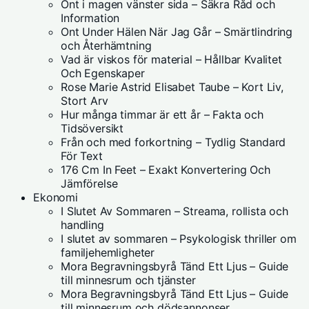
Ont i magen vänster sida – Säkra Råd och
Information
Ont Under Hälen När Jag Går – Smärtlindring
och Återhämtning
Vad är viskos för material – Hållbar Kvalitet
Och Egenskaper
Rose Marie Astrid Elisabet Taube – Kort Liv,
Stort Arv
Hur många timmar är ett år – Fakta och
Tidsöversikt
Från och med forkortning – Tydlig Standard
För Text
176 Cm In Feet – Exakt Konvertering Och
Jämförelse
Ekonomi
I Slutet Av Sommaren – Streama, rollista och
handling
I slutet av sommaren – Psykologisk thriller om
familjehemligheter
Mora Begravningsbyrå Tänd Ett Ljus – Guide
till minnesrum och tjänster
Mora Begravningsbyrå Tänd Ett Ljus – Guide
till minnesrum och dödsannonser