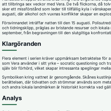
att tillbringa sex veckor med Vera. De två flickorna, då tolv
sker ett missförstånd som leder till tillfällig kyla i vänsk
augusti, där alkohol och vuxnas konflikter skapar en explos
Försvinnandet inträffar natten till den 15 augusti. Polisutr
och tidningsklipp, präglas av bristande resurser och lokala 
september, från begravningen till den slutgiltiga konfron
Klargöranden
Flera element i serien kräver uppmärksam betraktelse för a
som Vera använder i sitt yrke – socratic questioning och t
själv blir förhörd, vilket skapar intressanta speglingar mell
Symboliken kring vattnet är genomgående. Skånes kustlinje 
berättelsen, där tidvatten och strömmar används som meta
och andra lokala landmärken är historiskt korrekta vad gäller
Analys