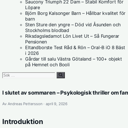
Saucony Triumph 22 Dam – Stabil Komfort för
Löpare
Björn Borg Kalsonger Barn – Hållbar kvalitet för
barn
Sten Sture den yngre – Död vid Åsunden och
Stockholms blodbad
Riksdagsledamot Lön Livet Ut – Så Fungerar
Pensionen
Eltandborste Test Råd & Rön – Oral-B iO 8 Bäst
i 2026
Gårdar till salu Västra Götaland – 100+ objekt
på Hemnet och Booli
Sök
efter:
I slutet av sommaren – Psykologisk thriller om fa
Av Andreas Pettersson · april 9, 2026
Introduktion