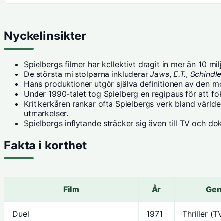
Nyckelinsikter
Spielbergs filmer har kollektivt dragit in mer än 10 milj
De största milstolparna inkluderar
Jaws
,
E.T.
,
Schindler
Hans produktioner utgör själva definitionen av den m
Under 1990-talet tog Spielberg en regipaus för att f
Kritikerkåren rankar ofta Spielbergs verk bland värld
utmärkelser.
Spielbergs inflytande sträcker sig även till TV och d
Fakta i korthet
Film
År
Gen
Duel
1971
Thriller (T