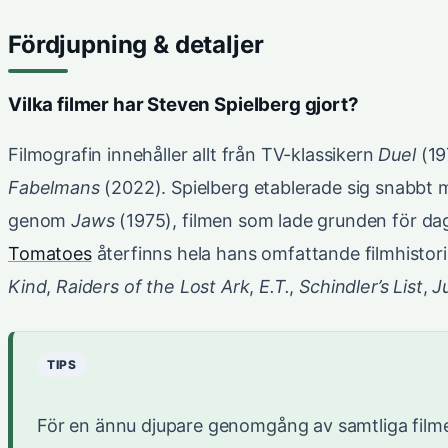
Fördjupning & detaljer
Vilka filmer har Steven Spielberg gjort?
Filmografin innehåller allt från TV-klassikern
Duel
(19
Fabelmans
(2022). Spielberg etablerade sig snabbt
genom
Jaws
(1975), filmen som lade grunden för d
Tomatoes
återfinns hela hans omfattande filmhistori
Kind
,
Raiders of the Lost Ark
,
E.T.
,
Schindler’s List
,
J
TIPS
För en ännu djupare genomgång av samtliga filme