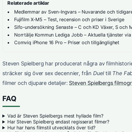
Relaterade artiklar
Medlemmar av Sven-Ingvars – Nuvarande och tidigare
Fujifilm X-M5 – Test, recension och priser i Sverige
Sifo-undersökning Senaste – C och KD Växer, S och 
Norrtälje Kommun Lediga Jobb – Aktuella tjänster vi
Comviq iPhone 16 Pro – Priser och tillgänglighet
Steven Spielberg har producerat några av filmhistori
sträcker sig över sex decennier, från
Duel
till
The Fa
filmer och djupare detaljer:
Steven Spielbergs filmogr
FAQ
Vad är Steven Spielbergs mest hyllade film?
Har Steven Spielberg endast regisserat filmer?
Hur har hans filmstil utvecklats över tid?