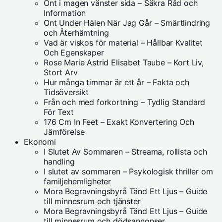
Ont i magen vänster sida – Säkra Råd och
Information
Ont Under Hälen När Jag Går – Smärtlindring
och Återhämtning
Vad är viskos för material – Hållbar Kvalitet
Och Egenskaper
Rose Marie Astrid Elisabet Taube – Kort Liv,
Stort Arv
Hur många timmar är ett år – Fakta och
Tidsöversikt
Från och med forkortning – Tydlig Standard
För Text
176 Cm In Feet – Exakt Konvertering Och
Jämförelse
Ekonomi
I Slutet Av Sommaren – Streama, rollista och
handling
I slutet av sommaren – Psykologisk thriller om
familjehemligheter
Mora Begravningsbyrå Tänd Ett Ljus – Guide
till minnesrum och tjänster
Mora Begravningsbyrå Tänd Ett Ljus – Guide
till minnesrum och dödsannonser