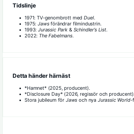
Tidslinje
1971: TV-genombrott med
Duel
.
1975:
Jaws
förändrar filmindustrin.
1993:
Jurassic Park
&
Schindler’s List
.
2022:
The Fabelmans
.
Detta händer härnäst
*Hamnet* (2025, producent).
*Disclosure Day* (2026, regissör och producent)
Stora jubileum för
Jaws
och nya
Jurassic World
-