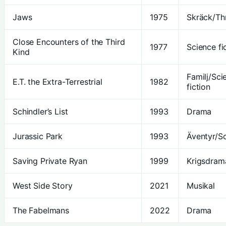
Jaws
1975
Skräck/Thr
Close Encounters of the Third
1977
Science fi
Kind
Familj/Sci
E.T. the Extra-Terrestrial
1982
fiction
Schindler’s List
1993
Drama
Jurassic Park
1993
Äventyr/Sc
Saving Private Ryan
1999
Krigsdram
West Side Story
2021
Musikal
The Fabelmans
2022
Drama