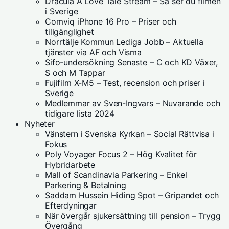
Dracula A Love Tale Stream – Så ser du filmen
i Sverige
Comviq iPhone 16 Pro – Priser och
tillgänglighet
Norrtälje Kommun Lediga Jobb – Aktuella
tjänster via AF och Visma
Sifo-undersökning Senaste – C och KD Växer,
S och M Tappar
Fujifilm X-M5 – Test, recension och priser i
Sverige
Medlemmar av Sven-Ingvars – Nuvarande och
tidigare lista 2024
Nyheter
Vänstern i Svenska Kyrkan – Social Rättvisa i
Fokus
Poly Voyager Focus 2 – Hög Kvalitet för
Hybridarbete
Mall of Scandinavia Parkering – Enkel
Parkering & Betalning
Saddam Hussein Hiding Spot – Gripandet och
Efterdyningar
När övergår sjukersättning till pension – Trygg
Övergång