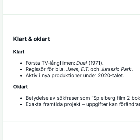
Klart & oklart
Klart
Första TV-långfilmen:
Duel
(1971).
Regissör för bl.a.
Jaws
,
E.T.
och
Jurassic Park
.
Aktiv i nya produktioner under 2020-talet.
Oklart
Betydelse av sökfraser som ”Spielberg film 2 bok
Exakta framtida projekt – uppgifter kan förändra