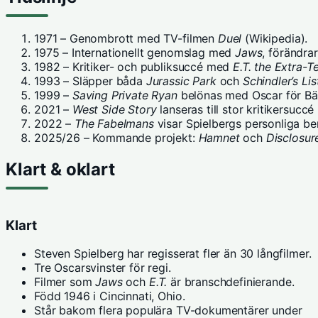
1971 – Genombrott med TV-filmen
Duel
(Wikipedia).
1975 – Internationellt genomslag med
Jaws
, förändra
1982 – Kritiker- och publiksuccé med
E.T. the Extra-Te
1993 – Släpper båda
Jurassic Park
och
Schindler’s Lis
1999 –
Saving Private Ryan
belönas med Oscar för Bäs
2021 –
West Side Story
lanseras till stor kritikersucc
2022 –
The Fabelmans
visar Spielbergs personliga ber
2025/26 – Kommande projekt:
Hamnet
och
Disclosur
Klart & oklart
Klart
Steven Spielberg har regisserat fler än 30 långfilmer.
Tre Oscarsvinster för regi.
Filmer som
Jaws
och
E.T.
är branschdefinierande.
Född 1946 i Cincinnati, Ohio.
Står bakom flera populära TV-dokumentärer under