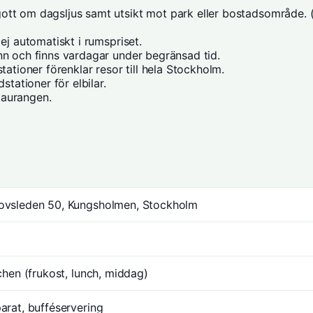
tt om dagsljus samt utsikt mot park eller bostadsområde. (
ej automatiskt i rumspriset.
nn och finns vardagar under begränsad tid.
tationer förenklar resor till hela Stockholm.
stationer för elbilar.
taurangen.
vsleden 50, Kungsholmen, Stockholm
chen (frukost, lunch, middag)
arat, bufféservering