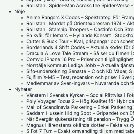
Rollistan i Spider-Man Across the Spider-Verse 
Nöje
Anime Rangers X Codes – Spelstrategi För Fra
Rollistan i Mordet på Orientexpressen 1974 – Ä
Rollistan i Starship Troopers – Castinfo Och Str
En kväll för lemarc – Hyllande Konsert i Stockh
Cutter & Buck Tour – Kval, prispengar och sch
Borderlands 4 Shift Codes – Aktuella Koder för
Dracula A Love Tale Stream – Så ser du filmen i
Comviq iPhone 16 Pro – Priser och tillgänglighet
Norrtälje Kommun Lediga Jobb – Aktuella tjänst
Sifo-undersökning Senaste – C och KD Växer, S
Fujifilm X-M5 – Test, recension och priser i Sveri
Medlemmar av Sven-Ingvars – Nuvarande och tid
Nyheter
Vänstern i Svenska Kyrkan – Social Rättvisa i Fo
Poly Voyager Focus 2 – Hög Kvalitet för Hybrid
Mall of Scandinavia Parkering – Enkel Parkering 
Saddam Hussein Hiding Spot – Gripandet och Ef
När övergår sjukersättning till pension – Trygg
Magnus Härenstams okända dotter – Fakta vs 
5 Fot 7 Tum – Exakt omvandling till cm med tabe