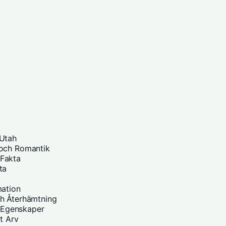
 Utah
 och Romantik
 Fakta
ta
mation
ch Återhämtning
h Egenskaper
t Arv