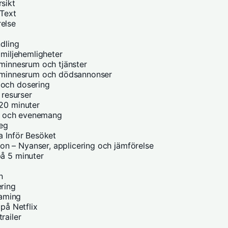
sikt
 Text
else
ndling
amiljehemligheter
 minnesrum och tjänster
ll minnesrum och dödsannonser
 och dosering
 resurser
 20 minuter
ter och evenemang
teg
a Inför Besöket
n – Nyanser, applicering och jämförelse
på 5 minuter
n
ering
eaming
 på Netflix
railer