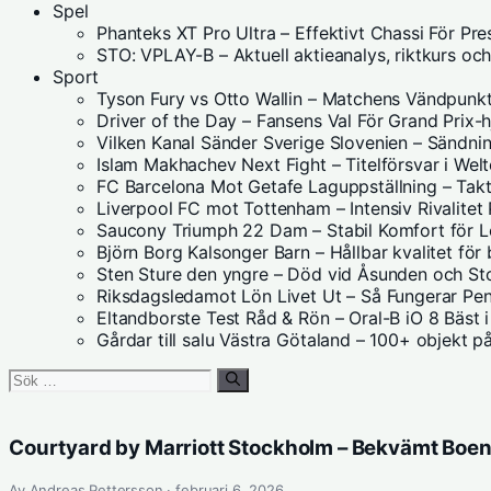
Spel
Phanteks XT Pro Ultra – Effektivt Chassi För Pr
STO: VPLAY-B – Aktuell aktieanalys, riktkurs oc
Sport
Tyson Fury vs Otto Wallin – Matchens Vändpunk
Driver of the Day – Fansens Val För Grand Prix-h
Vilken Kanal Sänder Sverige Slovenien – Sändnin
Islam Makhachev Next Fight – Titelförsvar i Welt
FC Barcelona Mot Getafe Laguppställning – Takt
Liverpool FC mot Tottenham – Intensiv Rivalitet 
Saucony Triumph 22 Dam – Stabil Komfort för 
Björn Borg Kalsonger Barn – Hållbar kvalitet för
Sten Sture den yngre – Död vid Åsunden och S
Riksdagsledamot Lön Livet Ut – Så Fungerar Pe
Eltandborste Test Råd & Rön – Oral-B iO 8 Bäst 
Gårdar till salu Västra Götaland – 100+ objekt 
Sök
efter:
Courtyard by Marriott Stockholm – Bekvämt Boe
Av Andreas Pettersson · februari 6, 2026