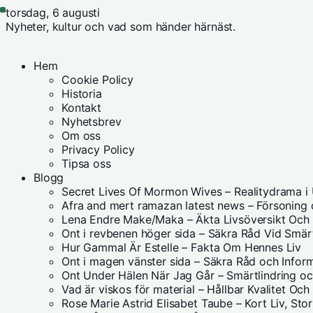
torsdag, 6 augusti
Nyheter, kultur och vad som händer härnäst.
Hem
Cookie Policy
Historia
Kontakt
Nyhetsbrev
Om oss
Privacy Policy
Tipsa oss
Blogg
Secret Lives Of Mormon Wives – Realitydrama i
Afra and mert ramazan latest news – Försoning
Lena Endre Make/Maka – Äkta Livsöversikt Och
Ont i revbenen höger sida – Säkra Råd Vid Smär
Hur Gammal Är Estelle – Fakta Om Hennes Liv
Ont i magen vänster sida – Säkra Råd och Infor
Ont Under Hälen När Jag Går – Smärtlindring o
Vad är viskos för material – Hållbar Kvalitet Oc
Rose Marie Astrid Elisabet Taube – Kort Liv, Stor