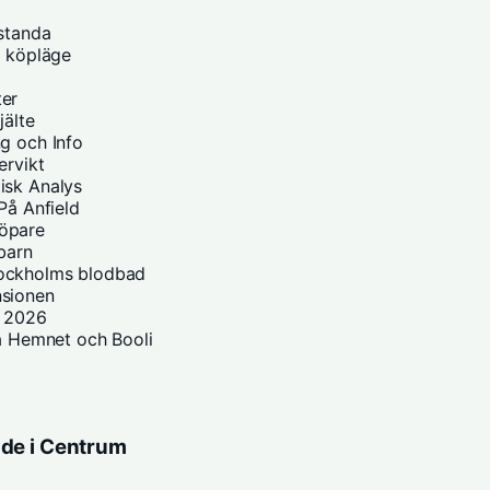
estanda
h köpläge
ter
jälte
g och Info
ervikt
isk Analys
På Anfield
Löpare
 barn
tockholms blodbad
nsionen
i 2026
på Hemnet och Booli
nde i Centrum