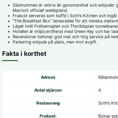
Gästrummen är större än genomsnittet och erbjuder go
Marriott officiell webbplats)
Frukost serveras som buffé i Soth’s Kitchen och ingår 
“The Breakfast Box” lanserades för att minska matsvi
Läget intill Fridhemsplan och Thorildsplan tunnelbanes
Hotellet är miljöcertifierat med Green Key och har ladd
Recensioner betonar god mat och hög service på res
Parkering erbjuds på plats, men mot avgift.
Fakta i korthet
Adress
Rålambsho
Antal stjärnor
4
Restaurang
Soth’s Kit
Frukost:
Bokas sep