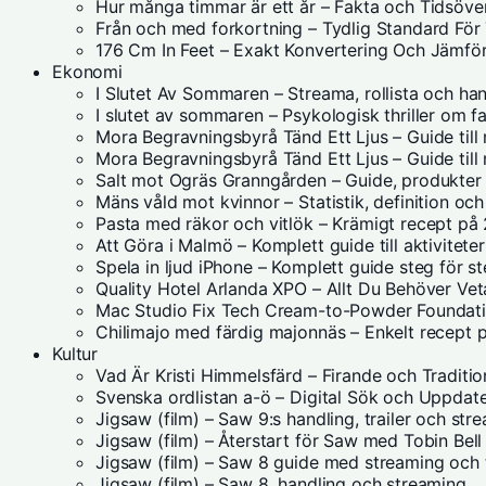
Hur många timmar är ett år – Fakta och Tidsöver
Från och med forkortning – Tydlig Standard För
176 Cm In Feet – Exakt Konvertering Och Jämför
Ekonomi
I Slutet Av Sommaren – Streama, rollista och ha
I slutet av sommaren – Psykologisk thriller om f
Mora Begravningsbyrå Tänd Ett Ljus – Guide till
Mora Begravningsbyrå Tänd Ett Ljus – Guide ti
Salt mot Ogräs Granngården – Guide, produkter
Mäns våld mot kvinnor – Statistik, definition och
Pasta med räkor och vitlök – Krämigt recept på
Att Göra i Malmö – Komplett guide till aktivite
Spela in ljud iPhone – Komplett guide steg för s
Quality Hotel Arlanda XPO – Allt Du Behöver Vet
Mac Studio Fix Tech Cream-to-Powder Foundatio
Chilimajo med färdig majonnäs – Enkelt recept 
Kultur
Vad Är Kristi Himmelsfärd – Firande och Traditio
Svenska ordlistan a-ö – Digital Sök och Uppdat
Jigsaw (film) – Saw 9:s handling, trailer och str
Jigsaw (film) – Återstart för Saw med Tobin Bell
Jigsaw (film) – Saw 8 guide med streaming och t
Jigsaw (film) – Saw 8, handling och streaming