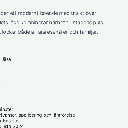
der ett modernt boende med utsikt över
ets läge kombinerar närhet till stadens puls
t lockar både affärsresenärer och familjer.
Hälsa
e
inuter
yanser, applicering och jämförelse
ör Besöket
 lista 2024