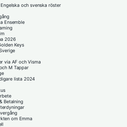
– Engelska och svenska röster
mgång
kta Ensemble
eaming
olm
ema 2026
 Golden Keys
 Sverige
er via AF och Visma
 och M Tappar
ge
igare lista 2024
kus
arbete
& Betalning
terdyningar
 Övergång
rykten om Emma
ll