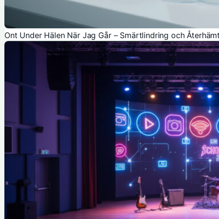
Ont Under Hälen När Jag Går – Smärtlindring och Återhäm