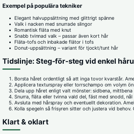
Exempel på populära tekniker
Elegant halvuppsättning med glittrigt spänne
Valk i nacken med snurrade slingor
Romantisk fläta med knut
Snabb tvinnad valk – passar även kort hår
Fläta-tofs och inbakade flätor i tofs
Donut-uppsättning – variant för tjockt/tunt hår
Tidslinje: Steg-för-steg vid enkel hår
Borsta håret ordentligt så att inga tovor kvarstår.
Ame
Applicera texturspray eller torrschampo om volym ö
Dela upp håret enligt valt mönster: sidbena, mittbena 
Snurra, fläta eller tvinna vald del, fäst med snodd, nå
Avsluta med hårspray och eventuellt dekoration.
Amel
Kolla spegeln så frisyren sitter och justera vid behov. 
Klart & oklart