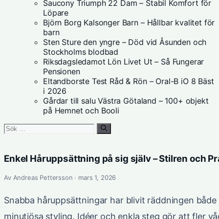
Saucony Triumph 22 Dam – Stabil Komfort för
Löpare
Björn Borg Kalsonger Barn – Hållbar kvalitet för
barn
Sten Sture den yngre – Död vid Åsunden och
Stockholms blodbad
Riksdagsledamot Lön Livet Ut – Så Fungerar
Pensionen
Eltandborste Test Råd & Rön – Oral-B iO 8 Bäst
i 2026
Gårdar till salu Västra Götaland – 100+ objekt
på Hemnet och Booli
Sök
efter:
Enkel Håruppsättning på sig själv – Stilren och Pr
Av Andreas Pettersson · mars 1, 2026
Snabba håruppsättningar har blivit räddningen både 
minutiösa styling. Idéer och enkla steg gör att fler v