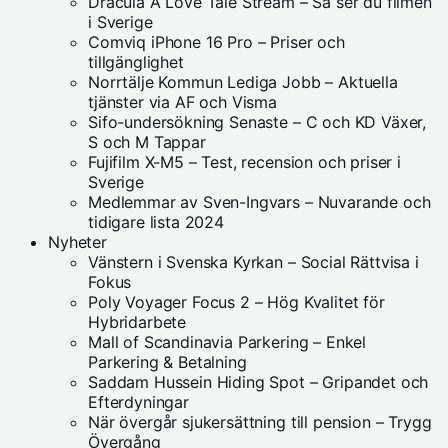
Dracula A Love Tale Stream – Så ser du filmen
i Sverige
Comviq iPhone 16 Pro – Priser och
tillgänglighet
Norrtälje Kommun Lediga Jobb – Aktuella
tjänster via AF och Visma
Sifo-undersökning Senaste – C och KD Växer,
S och M Tappar
Fujifilm X-M5 – Test, recension och priser i
Sverige
Medlemmar av Sven-Ingvars – Nuvarande och
tidigare lista 2024
Nyheter
Vänstern i Svenska Kyrkan – Social Rättvisa i
Fokus
Poly Voyager Focus 2 – Hög Kvalitet för
Hybridarbete
Mall of Scandinavia Parkering – Enkel
Parkering & Betalning
Saddam Hussein Hiding Spot – Gripandet och
Efterdyningar
När övergår sjukersättning till pension – Trygg
Övergång