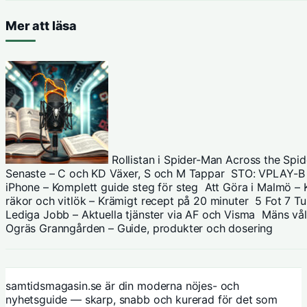
Mer att läsa
Rollistan i Spider-Man Across the Spi
Senaste – C och KD Växer, S och M Tappar
STO: VPLAY-B –
iPhone – Komplett guide steg för steg
Att Göra i Malmö – 
räkor och vitlök – Krämigt recept på 20 minuter
5 Fot 7 T
Lediga Jobb – Aktuella tjänster via AF och Visma
Mäns våld
Ogräs Granngården – Guide, produkter och dosering
samtidsmagasin.se är din moderna nöjes- och
nyhetsguide — skarp, snabb och kurerad för det som