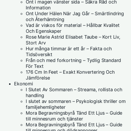
Ont i magen vänster sida – Säkra Råd och
Information
Ont Under Hälen När Jag Går – Smärtlindring
och Återhämtning
Vad är viskos för material – Hållbar Kvalitet
Och Egenskaper
Rose Marie Astrid Elisabet Taube – Kort Liv,
Stort Arv
Hur många timmar är ett år – Fakta och
Tidsöversikt
Från och med forkortning – Tydlig Standard
För Text
176 Cm In Feet – Exakt Konvertering Och
Jämförelse
Ekonomi
I Slutet Av Sommaren – Streama, rollista och
handling
I slutet av sommaren – Psykologisk thriller om
familjehemligheter
Mora Begravningsbyrå Tänd Ett Ljus – Guide
till minnesrum och tjänster
Mora Begravningsbyrå Tänd Ett Ljus – Guide
till minnesrum och dödsannonser