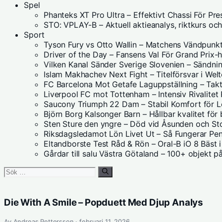
Spel
Phanteks XT Pro Ultra – Effektivt Chassi För Pr
STO: VPLAY-B – Aktuell aktieanalys, riktkurs oc
Sport
Tyson Fury vs Otto Wallin – Matchens Vändpunk
Driver of the Day – Fansens Val För Grand Prix-h
Vilken Kanal Sänder Sverige Slovenien – Sändnin
Islam Makhachev Next Fight – Titelförsvar i Welt
FC Barcelona Mot Getafe Laguppställning – Takt
Liverpool FC mot Tottenham – Intensiv Rivalitet 
Saucony Triumph 22 Dam – Stabil Komfort för 
Björn Borg Kalsonger Barn – Hållbar kvalitet för
Sten Sture den yngre – Död vid Åsunden och S
Riksdagsledamot Lön Livet Ut – Så Fungerar Pe
Eltandborste Test Råd & Rön – Oral-B iO 8 Bäst 
Gårdar till salu Västra Götaland – 100+ objekt 
Sök
efter:
Die With A Smile – Popduett Med Djup Analys
Av Andreas Pettersson · februari 11, 2026