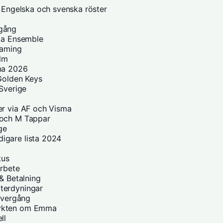
– Engelska och svenska röster
mgång
kta Ensemble
eaming
olm
ema 2026
 Golden Keys
 Sverige
er via AF och Visma
 och M Tappar
ge
igare lista 2024
kus
arbete
& Betalning
terdyningar
 Övergång
rykten om Emma
ll