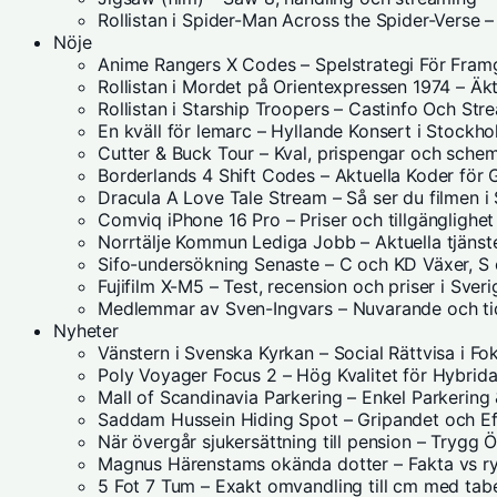
Rollistan i Spider-Man Across the Spider-Verse 
Nöje
Anime Rangers X Codes – Spelstrategi För Fra
Rollistan i Mordet på Orientexpressen 1974 – Ä
Rollistan i Starship Troopers – Castinfo Och Str
En kväll för lemarc – Hyllande Konsert i Stockh
Cutter & Buck Tour – Kval, prispengar och sch
Borderlands 4 Shift Codes – Aktuella Koder för
Dracula A Love Tale Stream – Så ser du filmen i
Comviq iPhone 16 Pro – Priser och tillgänglighet
Norrtälje Kommun Lediga Jobb – Aktuella tjänst
Sifo-undersökning Senaste – C och KD Växer, S
Fujifilm X-M5 – Test, recension och priser i Sveri
Medlemmar av Sven-Ingvars – Nuvarande och tid
Nyheter
Vänstern i Svenska Kyrkan – Social Rättvisa i Fo
Poly Voyager Focus 2 – Hög Kvalitet för Hybrid
Mall of Scandinavia Parkering – Enkel Parkering 
Saddam Hussein Hiding Spot – Gripandet och Ef
När övergår sjukersättning till pension – Trygg
Magnus Härenstams okända dotter – Fakta vs 
5 Fot 7 Tum – Exakt omvandling till cm med tabe