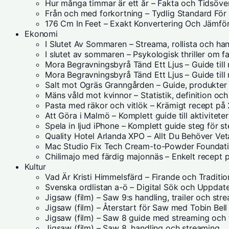
Hur många timmar är ett år – Fakta och Tidsöver
Från och med forkortning – Tydlig Standard För
176 Cm In Feet – Exakt Konvertering Och Jämför
Ekonomi
I Slutet Av Sommaren – Streama, rollista och ha
I slutet av sommaren – Psykologisk thriller om f
Mora Begravningsbyrå Tänd Ett Ljus – Guide till
Mora Begravningsbyrå Tänd Ett Ljus – Guide ti
Salt mot Ogräs Granngården – Guide, produkter
Mäns våld mot kvinnor – Statistik, definition och
Pasta med räkor och vitlök – Krämigt recept på
Att Göra i Malmö – Komplett guide till aktivite
Spela in ljud iPhone – Komplett guide steg för s
Quality Hotel Arlanda XPO – Allt Du Behöver Vet
Mac Studio Fix Tech Cream-to-Powder Foundatio
Chilimajo med färdig majonnäs – Enkelt recept 
Kultur
Vad Är Kristi Himmelsfärd – Firande och Traditio
Svenska ordlistan a-ö – Digital Sök och Uppdat
Jigsaw (film) – Saw 9:s handling, trailer och str
Jigsaw (film) – Återstart för Saw med Tobin Bell
Jigsaw (film) – Saw 8 guide med streaming och t
Jigsaw (film) – Saw 8, handling och streaming