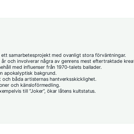
tt samarbetesprojekt med ovanligt stora förväntningar.
a år och involverar några av genrens mest eftertraktade kreat
ehåll med influenser från 1970-talets ballader.
en apokalyptisk bakgrund.
et och båda artisternas hantverksskicklighet.
ioner och känsloförmedling.
mpelvis till ”Joker”, ökar låtens kultstatus.