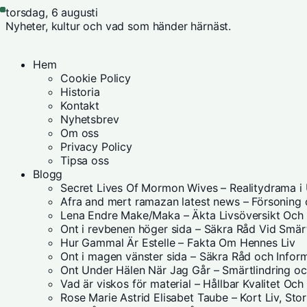
torsdag, 6 augusti
Nyheter, kultur och vad som händer härnäst.
Hem
Cookie Policy
Historia
Kontakt
Nyhetsbrev
Om oss
Privacy Policy
Tipsa oss
Blogg
Secret Lives Of Mormon Wives – Realitydrama i
Afra and mert ramazan latest news – Försoning
Lena Endre Make/Maka – Äkta Livsöversikt Och
Ont i revbenen höger sida – Säkra Råd Vid Smär
Hur Gammal Är Estelle – Fakta Om Hennes Liv
Ont i magen vänster sida – Säkra Råd och Infor
Ont Under Hälen När Jag Går – Smärtlindring o
Vad är viskos för material – Hållbar Kvalitet Oc
Rose Marie Astrid Elisabet Taube – Kort Liv, Stor