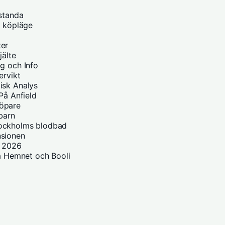
estanda
h köpläge
ter
jälte
g och Info
ervikt
isk Analys
På Anfield
Löpare
 barn
tockholms blodbad
nsionen
i 2026
på Hemnet och Booli