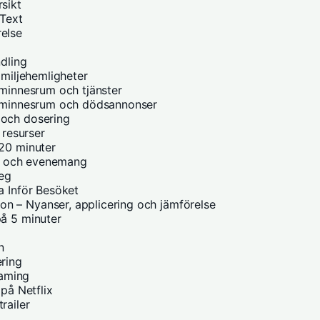
sikt
 Text
else
ndling
amiljehemligheter
 minnesrum och tjänster
ll minnesrum och dödsannonser
 och dosering
 resurser
 20 minuter
ter och evenemang
teg
a Inför Besöket
n – Nyanser, applicering och jämförelse
på 5 minuter
n
ering
eaming
 på Netflix
railer