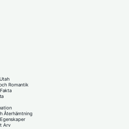
 Utah
 och Romantik
 Fakta
ta
mation
ch Återhämtning
h Egenskaper
t Arv