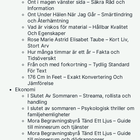
Ont i magen vänster sida – Säkra Råd och
Information
Ont Under Hälen När Jag Går – Smärtlindring
och Återhämtning
Vad är viskos för material – Hållbar Kvalitet
Och Egenskaper
Rose Marie Astrid Elisabet Taube – Kort Liv,
Stort Arv
Hur många timmar är ett år – Fakta och
Tidsöversikt
Från och med forkortning – Tydlig Standard
För Text
176 Cm In Feet – Exakt Konvertering Och
Jämförelse
Ekonomi
I Slutet Av Sommaren – Streama, rollista och
handling
I slutet av sommaren – Psykologisk thriller om
familjehemligheter
Mora Begravningsbyrå Tänd Ett Ljus – Guide
till minnesrum och tjänster
Mora Begravningsbyrå Tänd Ett Ljus – Guide
till minnesrum och dödsannonser