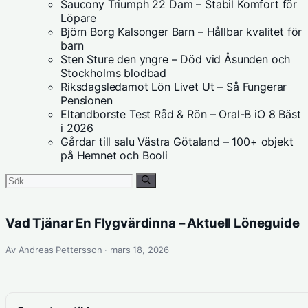
Saucony Triumph 22 Dam – Stabil Komfort för
Löpare
Björn Borg Kalsonger Barn – Hållbar kvalitet för
barn
Sten Sture den yngre – Död vid Åsunden och
Stockholms blodbad
Riksdagsledamot Lön Livet Ut – Så Fungerar
Pensionen
Eltandborste Test Råd & Rön – Oral-B iO 8 Bäst
i 2026
Gårdar till salu Västra Götaland – 100+ objekt
på Hemnet och Booli
Sök
efter:
Vad Tjänar En Flygvärdinna – Aktuell Löneguide
Av Andreas Pettersson · mars 18, 2026