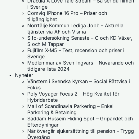
Dracula A Love Tale Stream – Så ser du filmen
i Sverige
Comviq iPhone 16 Pro – Priser och
tillgänglighet
Norrtälje Kommun Lediga Jobb – Aktuella
tjänster via AF och Visma
Sifo-undersökning Senaste – C och KD Växer,
S och M Tappar
Fujifilm X-M5 – Test, recension och priser i
Sverige
Medlemmar av Sven-Ingvars – Nuvarande och
tidigare lista 2024
Nyheter
Vänstern i Svenska Kyrkan – Social Rättvisa i
Fokus
Poly Voyager Focus 2 – Hög Kvalitet för
Hybridarbete
Mall of Scandinavia Parkering – Enkel
Parkering & Betalning
Saddam Hussein Hiding Spot – Gripandet och
Efterdyningar
När övergår sjukersättning till pension – Trygg
Övergång