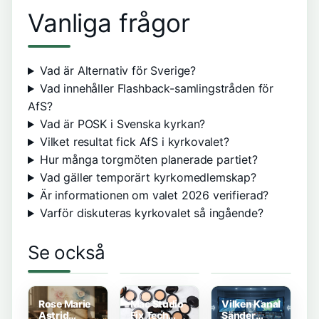
Vanliga frågor
Vad är Alternativ för Sverige?
Vad innehåller Flashback-samlingstråden för
AfS?
Vad är POSK i Svenska kyrkan?
Vilket resultat fick AfS i kyrkovalet?
Hur många torgmöten planerade partiet?
Vad gäller temporärt kyrkomedlemskap?
Är informationen om valet 2026 verifierad?
Varför diskuteras kyrkovalet så ingående?
Kjell och
Norrtälje
Sifo-
Se också
Company
Kommun
undersökning
Alingsås –
Lediga Jobb
Senaste – C
Elektronik
– Aktuella
och KD
och Service
tjänster via
Växer, S och
AF och
M Tappar
Rose Marie
Mac Studio
Vilken Kanal
Visma
Astrid
Fix Tech
Sänder