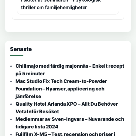
thriller om familjehemligheter
Senaste
Chilimajo med färdig majonnäs – Enkelt recept
på 5 minuter
Mac Studio Fix Tech Cream-to-Powder
Foundation – Nyanser, applicering och
jämförelse
Quality Hotel Arlanda XPO – Allt Du Behöver
Veta Inför Besöket
Medlemmar av Sven-Ingvars – Nuvarande och
tidigare lista 2024
Fujifilm X-M5 – Test, recension och priser i