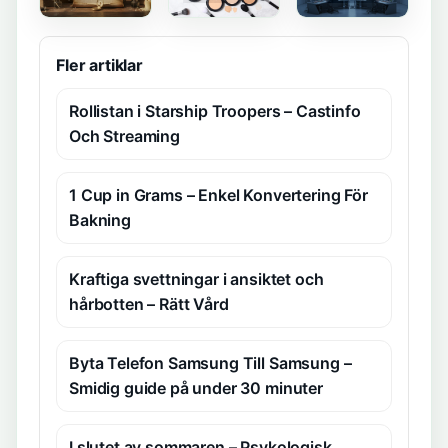
Elisabet
Cream-to-
Sverige
Taube – Kort
Powder
Slovenien –
Liv, Stort
Foundation
Sändning
Arv
– Nyanser,
och Info
Fler artiklar
applicering
och
jämförelse
Rollistan i Starship Troopers – Castinfo
Och Streaming
1 Cup in Grams – Enkel Konvertering För
Bakning
Kraftiga svettningar i ansiktet och
hårbotten – Rätt Vård
Byta Telefon Samsung Till Samsung –
Smidig guide på under 30 minuter
I slutet av sommaren – Psykologisk